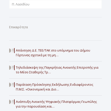
Π. Λασιθίου
Επικαιρότητα
Απάντηση Δ.Ε. ΤΕΕ/ΤΑΚ στο υπόμνημα του Δήμου
Γόρτυνας σχετικά με τη μη…
Τηλεδιάσκεψη της Παγκρήτιας Ανοικτής Επιτροπής για
το Μέσο Σταθερής Τρ…
Παράταση Πρόσκλησης Εκδήλωσης Ενδιαφέροντος
Π.Μ.Σ. «Οικονομική και Διο…
Ανάπτυξη Ανοικτής Ψηφιακής Πλατφόρμας-Γεωπύλης
για την παρουσίαση και…