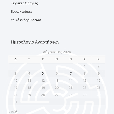
Τεχνικές Οδηγίες
Ευρωκώδικες
Υλικό εκδηλώσεων
Ημερολόγιο Αναρτήσεων
Αύγουστος 2026
Δ
Τ
Τ
Π
Π
Σ
Κ
1
2
3
4
5
6
7
8
9
10
11
12
13
14
15
16
17
18
19
20
21
22
23
24
25
26
27
28
29
30
31
« Ιούλ