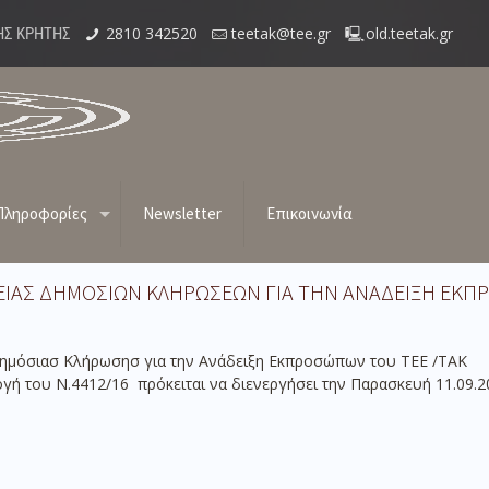
2810 342520
teetak@tee.gr
old.teetak.gr
ΗΣ ΚΡΗΤΗΣ
Πληροφορίες
Newsletter
Επικοινωνία
ΕΙΑΣ ΔΗΜOΣΙΩΝ ΚΛHΡΩΣΕΩΝ ΓΙΑ ΤΗΝ ΑΝΑΔΕΙΞΗ ΕΚΠ
Δημόσιασ Κλήρωσησ για την Ανάδειξη Εκπροσώπων του ΤΕΕ /
γή του Ν.4412/16 πρόκειται να διενεργήσει την Παρασκευή 11.09.2