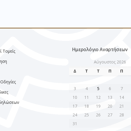
Ημερολόγιο Αναρτήσεων
ί Τομείς
ηση
Αύγουστος 2026
Δ
Τ
Τ
Π
Π
ς
 Οδηγίες
3
4
5
6
7
ικες
10
11
12
13
14
κδηλώσεων
17
18
19
20
21
24
25
26
27
28
31