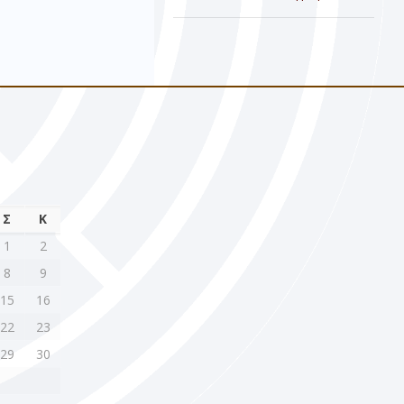
Σ
Κ
1
2
8
9
15
16
22
23
29
30