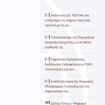
Απάντηση Δ.Ε. ΤΕΕ/ΤΑΚ στο
υπόμνημα του Δήμου Γόρτυνας
σχετικά με τη μη…
Τηλεδιάσκεψη της Παγκρήτιας
Ανοικτής Επιτροπής για το Μέσο
Σταθερής Τρ…
Παράταση Πρόσκλησης
Εκδήλωσης Ενδιαφέροντος Π.Μ.Σ.
«Οικονομική και Διο…
Ανάπτυξη Ανοικτής Ψηφιακής
Πλατφόρμας-Γεωπύλης για την
παρουσίαση και…
Δελτίο Τύπου / Ψήφισμα