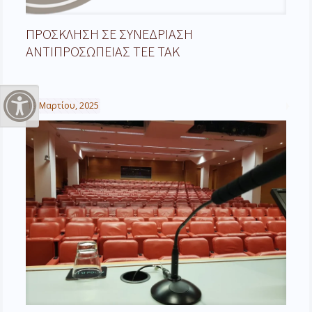
ΠΡΟΣΚΛΗΣΗ ΣΕ ΣΥΝΕΔΡΙΑΣΗ
ΑΝΤΙΠΡΟΣΩΠΕΙΑΣ ΤΕΕ ΤΑΚ
19 Μαρτίου, 2025
Εναλλαγή Υψηλής Αντίθεσης