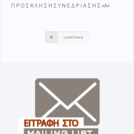
Π Ρ Ο Σ Κ Λ Η Σ Η Σ Υ Ν Ε Δ Ρ Ι Α Σ Η Σ «Α»
Load more