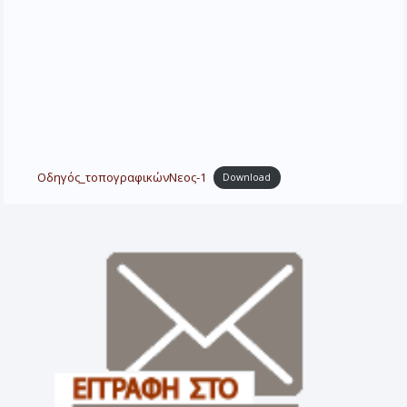
Οδηγός_τοπογραφικώνΝεος-1
Download