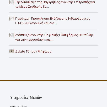
Τηλεδιάσκεψη της Παγκρήτιας Ανοικτής Επιτροπής για
το Μέσο Σταθερής Τρ…
Παράταση Πρόσκλησης Εκδήλωσης Ενδιαφέροντος
Π.Μ.Σ. «Οικονομική και Διο…
Ανάπτυξη Ανοικτής Ψηφιακής Πλατφόρμας-Γεωπύλης
για την παρουσίαση και…
Δελτίο Τύπου / Ψήφισμα
Υπηρεσίες Μελών