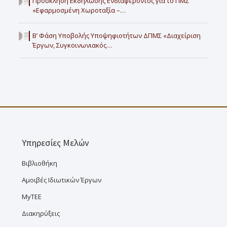
Πρόσκληση Εκδήλωσης Ενδιαφέροντος για το ΠΜΣ
«Εφαρμοσμένη Χωροταξία –…
Β’ Φάση Υποβολής Υποψηφιοτήτων ΔΠΜΣ «Διαχείριση
Έργων, Συγκοινωνιακός…
Υπηρεσίες Μελών
Βιβλιοθήκη
Αμοιβές Ιδιωτικών Έργων
MyTEE
Διακηρύξεις