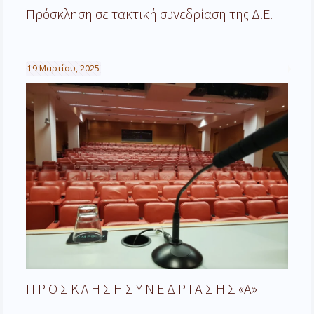
Πρόσκληση σε τακτική συνεδρίαση της Δ.Ε.
19 Μαρτίου, 2025
Π Ρ Ο Σ Κ Λ Η Σ Η Σ Υ Ν Ε Δ Ρ Ι Α Σ Η Σ «Α»