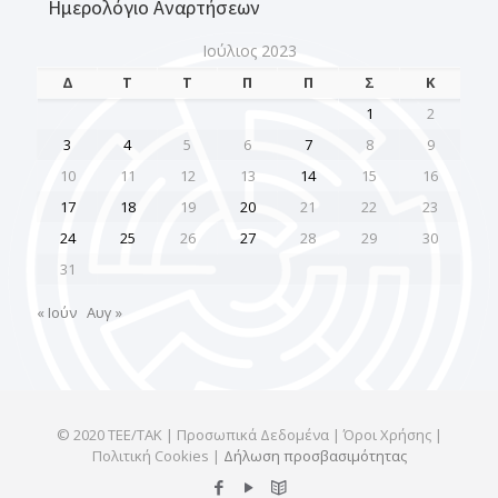
Ημερολόγιο Αναρτήσεων
Ιούλιος 2023
Δ
Τ
Τ
Π
Π
Σ
Κ
1
2
3
4
5
6
7
8
9
10
11
12
13
14
15
16
17
18
19
20
21
22
23
24
25
26
27
28
29
30
31
« Ιούν
Αυγ »
© 2020 ΤΕΕ/ΤΑΚ | Προσωπικά Δεδομένα | Όροι Χρήσης |
Πολιτική Cookies |
Δήλωση προσβασιμότητας