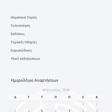
Θεματικοί Τομείς
Τυποποίηση
Εκδόσεις
Τεχνικές Οδηγίες
Ευρωκώδικες
Υλικό εκδηλώσεων
Ημερολόγιο Αναρτήσεων
Αύγουστος 2026
Δ
Τ
Τ
Π
Π
Σ
Κ
1
2
3
4
5
6
7
8
9