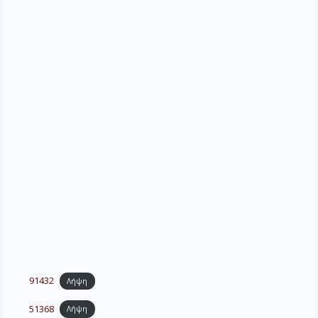
91432
Λήψη
51368
Λήψη