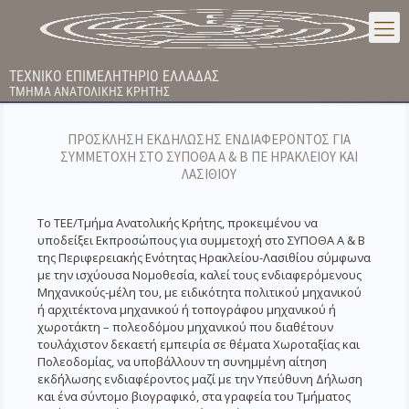
ΤΕΧΝΙΚΟ ΕΠΙΜΕΛΗΤΗΡΙΟ ΕΛΛΑΔΑΣ
ΤΜΗΜΑ ΑΝΑΤΟΛΙΚΗΣ ΚΡΗΤΗΣ
ΠΡΟΣΚΛΗΣΗ ΕΚΔΗΛΩΣΗΣ ΕΝΔΙΑΦΕΡΟΝΤΟΣ ΓΙΑ
ΣΥΜΜΕΤΟΧΗ ΣΤΟ ΣΥΠΟΘΑ Α & Β ΠΕ ΗΡΑΚΛΕΙΟΥ ΚΑΙ
ΛΑΣΙΘΙΟΥ
Το ΤΕΕ/Τμήμα Ανατολικής Κρήτης, προκειμένου να
υποδείξει Εκπροσώπους για συμμετοχή στο ΣΥΠΟΘΑ Α & Β
της Περιφερειακής Ενότητας Ηρακλείου-Λασιθίου σύμφωνα
με την ισχύουσα Νομοθεσία, καλεί τους ενδιαφερόμενους
Μηχανικούς-μέλη του, με ειδικότητα πολιτικού μηχανικού
ή αρχιτέκτονα μηχανικού ή τοπογράφου μηχανικού ή
χωροτάκτη – πολεοδόμου μηχανικού που διαθέτουν
τουλάχιστον δεκαετή εμπειρία σε θέματα Χωροταξίας και
Πολεοδομίας, να υποβάλλουν τη συνημμένη αίτηση
εκδήλωσης ενδιαφέροντος μαζί με την Υπεύθυνη Δήλωση
και ένα σύντομο βιογραφικό, στα γραφεία του Τμήματος