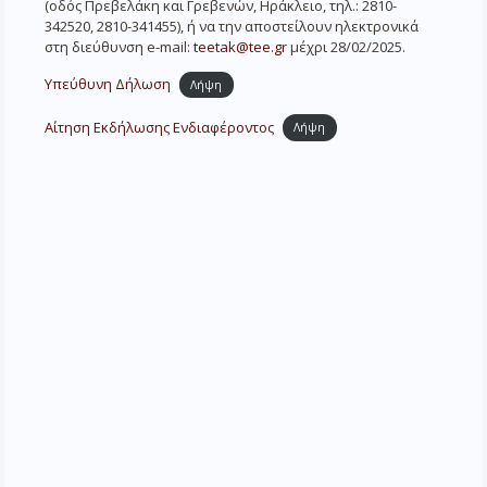
(οδός Πρεβελάκη και Γρεβενών, Ηράκλειο, τηλ.: 2810-
342520, 2810-341455), ή να την αποστείλουν ηλεκτρονικά
στη διεύθυνση e-mail:
teetak@tee.gr
μέχρι 28/02/2025.
Υπεύθυνη Δήλωση
Λήψη
Αίτηση Εκδήλωσης Ενδιαφέροντος
Λήψη