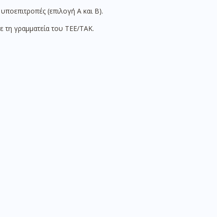
υποεπιτροπές (επιλογή Α και Β).
ε τη γραμματεία του ΤΕΕ/ΤΑΚ.