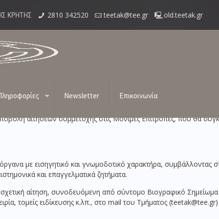
2810 342520
teetak@tee.gr
old.teetak.gr
ΗΣ ΚΡΗΤΗΣ
τοχής στις Μόνιμες Επιτροπές του ΤΕΕΤΑ
Πληροφορίες
Newsletter
Επικοινωνία
 υποβολή αιτήσεων συμμετοχής στις Μόνιμες Επιτροπές, που θα συγ
 όργανα με εισηγητικό και γνωμοδοτικό χαρακτήρα, συμβάλλοντας σ
ιστημονικά και επαγγελματικά ζητήματα.
 σχετική αίτηση, συνοδευόμενη από σύντομο Βιογραφικό Σημείωμα 
ία, τομείς ειδίκευσης κ.λπ., στο mail του Τμήματος (teetak@tee.gr)