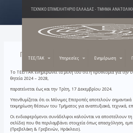
ΤΕΧΝΙΚΟ ΕΠΙΜΕΛΗΤΗΡΙΟ ΕΛΛΑΔΑΣ - ΤΜΗΜΑ ΑΝΑΤΟΛΙΚ
Παράταση υποβολής αιτήσεων συμμε
TEE/TAK
Υπηρεσίες
Ενημέρωση
Το ΤΕΕ/ΤΑΚ ενημερώνει τα μέλη του ότι η προθεσμία για την
θητεία 2024 – 2028,
παρατείνεται έως και την Τρίτη, 17 Δεκεμβρίου 2024.
Υπενθυμίζεται ότι οι Μόνιμες Επιτροπές αποτελούν σημαντικά
τεκμηρίωση θέσεων του Τμήματος για αναπτυξιακά, τεχνικά, επ
Οι ενδιαφερόμενοι συνάδελφοι καλούνται να αποστείλουν τη
σελίδα) που θα περιλαμβάνει στοιχεία όπως απασχόληση, εμπειρ
(Πρεβελάκη & Γρεβενών, Ηράκλειο).