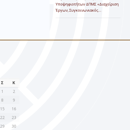
Υποψηφιοτήτων ΔΠΜΣ «Διαχείριση
Έργων, Συγκοινωνιακός…
Σ
Κ
1
2
8
9
15
16
22
23
29
30