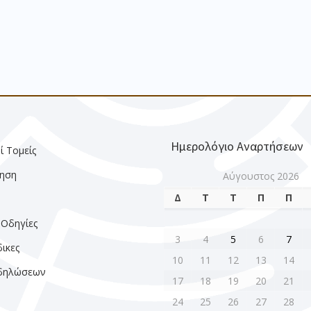
Ημερολόγιο Αναρτήσεων
ί Τομείς
ηση
Αύγουστος 2026
Δ
Τ
Τ
Π
Π
ς
 Οδηγίες
3
4
5
6
7
ικες
10
11
12
13
14
κδηλώσεων
17
18
19
20
21
24
25
26
27
28