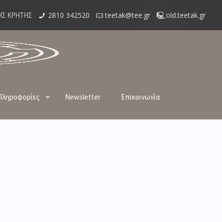
2810 342520
teetak@tee.gr
old.teetak.gr
ΗΣ ΚΡΗΤΗΣ
 Κτηματογράφησης στην Π.Ε. Ηρακλείου»
Πληροφορίες
Newsletter
Επικοινωνία