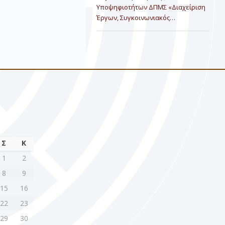
Υποψηφιοτήτων ΔΠΜΣ «Διαχείριση
Έργων, Συγκοινωνιακός…
Σ
Κ
1
2
8
9
15
16
22
23
29
30