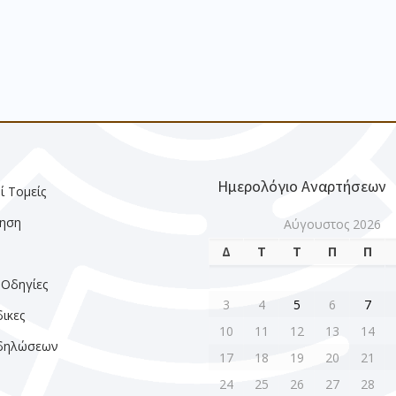
Ημερολόγιο Αναρτήσεων
ί Τομείς
ηση
Αύγουστος 2026
Δ
Τ
Τ
Π
Π
ς
 Οδηγίες
3
4
5
6
7
ικες
10
11
12
13
14
κδηλώσεων
17
18
19
20
21
24
25
26
27
28