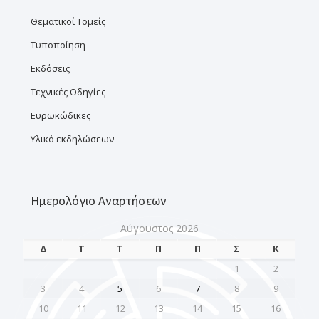
Θεματικοί Τομείς
Τυποποίηση
Εκδόσεις
Τεχνικές Οδηγίες
Ευρωκώδικες
Υλικό εκδηλώσεων
Ημερολόγιο Αναρτήσεων
Αύγουστος 2026
Δ
Τ
Τ
Π
Π
Σ
Κ
1
2
3
4
5
6
7
8
9
10
11
12
13
14
15
16