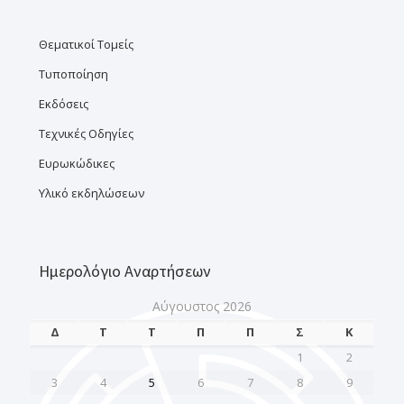
Θεματικοί Τομείς
Τυποποίηση
Εκδόσεις
Τεχνικές Οδηγίες
Ευρωκώδικες
Υλικό εκδηλώσεων
Ημερολόγιο Αναρτήσεων
Αύγουστος 2026
Δ
Τ
Τ
Π
Π
Σ
Κ
1
2
3
4
5
6
7
8
9