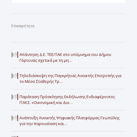
Επικαιρότητα
Απάντηση Δ.Ε. ΤΕΕ/ΤΑΚ στο υπόμνημα του Δήμου
Γόρτυνας σχετικά με τη μη…
Τηλεδιάσκεψη της Παγκρήτιας Ανοικτής Επιτροπής για
το Μέσο Σταθερής Τρ…
Παράταση Πρόσκλησης Εκδήλωσης Ενδιαφέροντος
Π.Μ.Σ. «Οικονομική και Διο…
Ανάπτυξη Ανοικτής Ψηφιακής Πλατφόρμας-Γεωπύλης
για την παρουσίαση και…