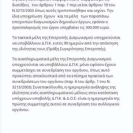
διατάξεις του άρθρου 1 παρ. 1 περ ια΄ και άρθρου 19 του
Ν.3213/2003 όπως αυτός τροποποιήθηκε και ισχύει. Την
ίδια υποχρέωση έχουν και τα μέλη των παραπάνω
επιτροπών διαγωνισμών δημοσίων έργων,
εφόσον ο
προϋπολογισμός του έργου υπερβαίνει τις 300.000 ευρώ
.
Τα τακτικά μέλη της Επιτροπής Διαγωνισμού υποχρεούνται
να υποβάλλουν Δ.Π.Κ. εντός 90 ημερών από την απόκτηση
της ιδιότητας τους (Πράξη Συγκρότησης Επιτροπής).
Τα αναπληρωματικά μέλη της Επιτροπής Διαγωνισμού
υποχρεούνται να υποβάλλουν Δ.Π.Κ. μόνο εφόσον έχουν
συμμετάσχει σε συνεδρίαση του οργάνου, όπως αυτό
προκύπτει αποκλειστικά από τα επίσημα πρακτικά των
συνεδριάσεων του οργάνου (παρ. 6 του άρθρ. 1 του Ν.
3213/2003). Συνεπακόλουθα, η ημερομηνία ανάληψης της
ιδιότητας ενός αναπληρωματικού μέλους στην κατάσταση
υπόχρεων υποβολής Δ.Π.Κ. & Δ.Ο.Σ. είναι η ημερομηνία της
πρώτης συμμετοχής αυτού σε συνεδρίαση του συλλογικού
οργάνου.