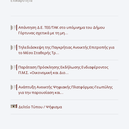
Επικαιρότητα
Απάντηση Δ.Ε. ΤΕΕ/ΤΑΚ στο υπόμνημα του Δήμου
Γόρτυνας σχετικά με τη μη…
Τηλεδιάσκεψη της Παγκρήτιας Ανοικτής Επιτροπής για
το Μέσο Σταθερής Τρ…
Παράταση Πρόσκλησης Εκδήλωσης Ενδιαφέροντος
Π.Μ.Σ. «Οικονομική και Διο…
Ανάπτυξη Ανοικτής Ψηφιακής Πλατφόρμας-Γεωπύλης
για την παρουσίαση και…
Δελτίο Τύπου / Ψήφισμα