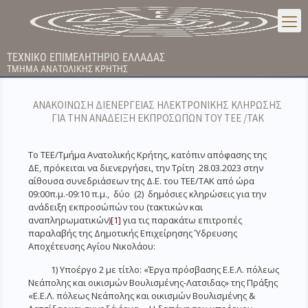
ΤΕΧΝΙΚΟ ΕΠΙΜΕΛΗΤΗΡΙΟ ΕΛΛΑΔΑΣ
ΤΜΗΜΑ ΑΝΑΤΟΛΙΚΗΣ ΚΡΗΤΗΣ
ΑΝΑΚΟΙΝΩΣΗ ΔΙΕΝΕΡΓΕΙΑΣ ΗΛΕΚΤΡΟΝΙΚΗΣ ΚΛΗΡΩΣΗΣ
ΓΙΑ ΤΗΝ ΑΝΑΔΕΙΞΗ ΕΚΠΡΟΣΩΠΩΝ ΤΟΥ ΤΕΕ /ΤΑΚ
Το ΤΕΕ/Τμήμα Ανατολικής Κρήτης, κατόπιν απόφασης της
ΔΕ, πρόκειται να διενεργήσει, την Τρίτη 28.03.2023 στην
αίθουσα συνεδριάσεων της Δ.Ε. του ΤΕΕ/ΤΑΚ από ώρα
09:00π.μ.-09:10 π.μ., δύο (2) δημόσιες κληρώσεις για την
ανάδειξη εκπροσώπών του (τακτικών και
αναπληρωματικών)
[1]
για τις παρακάτω επιτροπές
παραλαβής της Δημοτικής Επιχείρησης Ύδρευσης
Αποχέτευσης Αγίου Νικολάου:
1) Υποέργο 2 με τίτλο: «Έργα πρόσβασης Ε.Ε.Λ. πόλεως
Νεάπολης και οικισμών Βουλισμένης-Λατσιδας» της Πράξης
«Ε.Ε.Λ. πόλεως Νεάπολης και οικισμών Βουλισμένης &