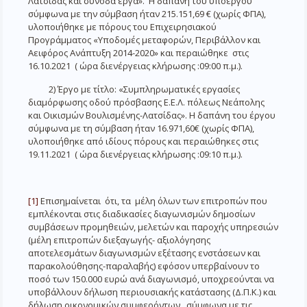
Λατσίδας και συνοδά έργα». Η δαπάνη του υποέργου
σύμφωνα με την σύμβαση ήταν 215.151,69 € (χωρίς ΦΠΑ),
υλοποιήθηκε με πόρους του Επιχειρησιακού
Προγράμματος «Υποδομές μεταφορών, Περιβάλλον και
Αειφόρος Ανάπτυξη 2014-2020» και περαιώθηκε στις
16.10.2021 ( ώρα διενέργειας κλήρωσης :09:00 π.μ.).
2) Έργο με τίτλο: «Συμπληρωματικές εργασίες
διαμόρφωσης οδού πρόσβασης Ε.Ε.Λ. πόλεως Νεάπολης
και Οικισμών Βουλισμένης-Λατσίδας». Η δαπάνη του έργου
σύμφωνα με τη σύμβαση ήταν 16.971,60€ (χωρίς ΦΠΑ),
υλοποιήθηκε από ιδίους πόρους και περαιώθηκες στις
19.11.2021 ( ώρα διενέργειας κλήρωσης :09:10 π.μ.).
[1]
Επισημαίνεται ότι, τα μέλη όλων των επιτροπών που
εμπλέκονται στις διαδικασίες διαγωνισμών δημοσίων
συμβάσεων προμηθειών, μελετών και παροχής υπηρεσιών
(μέλη επιτροπών διεξαγωγής- αξιολόγησης
αποτελεσμάτων διαγωνισμών εξέτασης ενστάσεων και
παρακολούθησης-παραλαβής) εφόσον υπερβαίνουν το
ποσό των 150.000 ευρώ ανά διαγωνισμό, υποχρεούνται να
υποβάλλουν δήλωση περιουσιακής κατάστασης (Δ.Π.Κ.) και
δήλωση οικονομικών συμφερόντων, σύμφωνα με τις