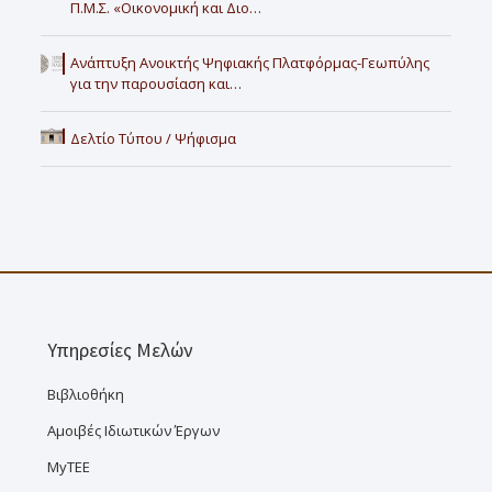
Π.Μ.Σ. «Οικονομική και Διο…
Ανάπτυξη Ανοικτής Ψηφιακής Πλατφόρμας-Γεωπύλης
για την παρουσίαση και…
Δελτίο Τύπου / Ψήφισμα
Υπηρεσίες Μελών
Βιβλιοθήκη
Αμοιβές Ιδιωτικών Έργων
MyTEE