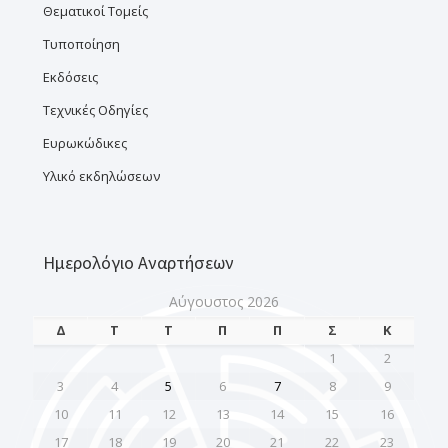
Θεματικοί Τομείς
Τυποποίηση
Εκδόσεις
Τεχνικές Οδηγίες
Ευρωκώδικες
Υλικό εκδηλώσεων
Ημερολόγιο Αναρτήσεων
Αύγουστος 2026
Δ
Τ
Τ
Π
Π
Σ
Κ
1
2
3
4
5
6
7
8
9
10
11
12
13
14
15
16
17
18
19
20
21
22
23