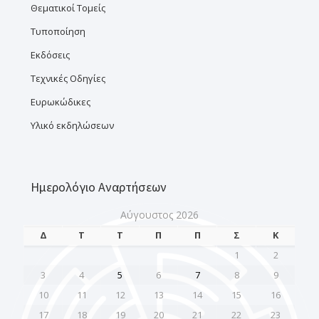
Θεματικοί Τομείς
Τυποποίηση
Εκδόσεις
Τεχνικές Οδηγίες
Ευρωκώδικες
Υλικό εκδηλώσεων
Ημερολόγιο Αναρτήσεων
Αύγουστος 2026
Δ
Τ
Τ
Π
Π
Σ
Κ
1
2
3
4
5
6
7
8
9
10
11
12
13
14
15
16
17
18
19
20
21
22
23