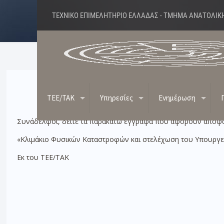
ΤΕΧΝΙΚΟ ΕΠΙΜΕΛΗΤΗΡΙΟ ΕΛΛΑΔΑΣ - ΤΜΗΜΑ ΑΝΑΤΟΛΙΚ
Κλιμάκιο Φυσικών Καταστροφών κ
TEE/TAK
Υπηρεσίες
Ενημέρωση
Συνάδελφοι, δείτε τα παρακάτω έγγραφα που αφορούν απόφα
«Κλιμάκιο Φυσικών Καταστροφών και στελέχωση του Υπουργ
Εκ του ΤΕΕ/ΤΑΚ