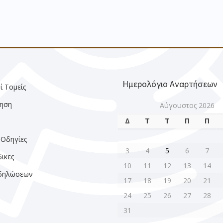
Ημερολόγιο Αναρτήσεων
ί Τομείς
ηση
Αύγουστος 2026
Δ
Τ
Τ
Π
Π
ς
 Οδηγίες
3
4
5
6
7
ικες
10
11
12
13
14
κδηλώσεων
17
18
19
20
21
24
25
26
27
28
31