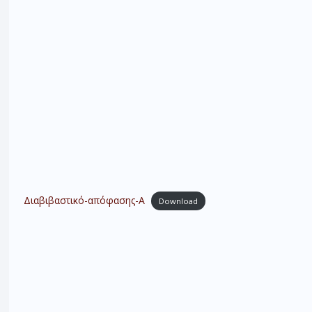
Διαβιβαστικό-απόφασης-Α
Download