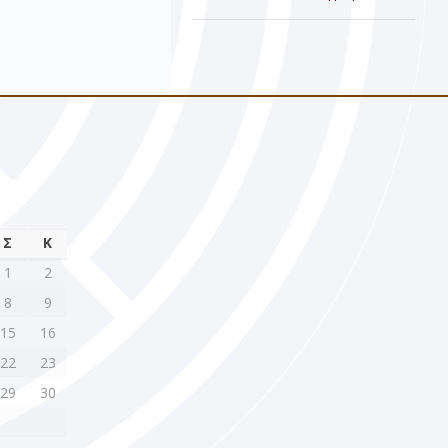
Σ
Κ
1
2
8
9
15
16
22
23
29
30