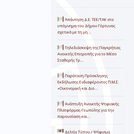
Απάντηση Δ.Ε. ΤΕΕ/ΤΑΚ στο
υπόμνημα του Δήμου Γόρτυνας
σχετικά με τη μη…
Τηλεδιάσκεψη της Παγκρήτιας
Ανοικτής Επιτροπής για το Μέσο
Σταθερής Τρ…
Παράταση Πρόσκλησης
Εκδήλωσης Ενδιαφέροντος Π.Μ.Σ.
«Οικονομική και Διο…
Ανάπτυξη Ανοικτής Ψηφιακής
Πλατφόρμας-Γεωπύλης για την
παρουσίαση και…
Δελτίο Τύπου / Ψήφισμα