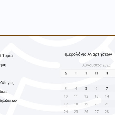
Ημερολόγιο Αναρτήσεων
ί Τομείς
ηση
Αύγουστος 2026
Δ
Τ
Τ
Π
Π
ς
 Οδηγίες
3
4
5
6
7
ικες
10
11
12
13
14
κδηλώσεων
17
18
19
20
21
24
25
26
27
28