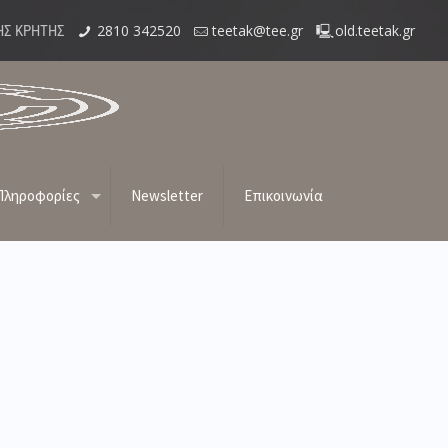
2810 342520
teetak@tee.gr
old.teetak.gr
ΗΣ ΚΡΗΤΗΣ
βολή ΗΤΚ του προγράμματος «ΕΞΟΙΚΟΝΟΜ
Πληροφορίες
Newsletter
Επικοινωνία