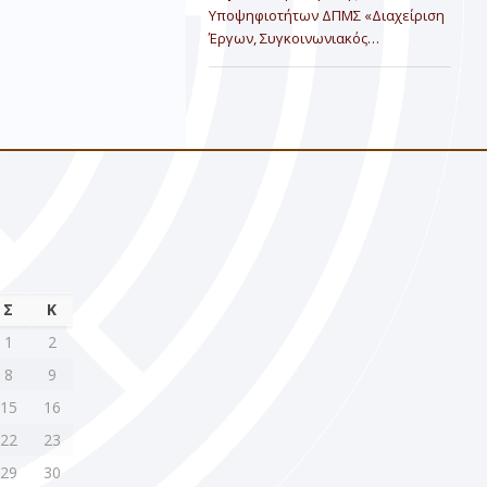
Υποψηφιοτήτων ΔΠΜΣ «Διαχείριση
Έργων, Συγκοινωνιακός…
Σ
Κ
1
2
8
9
15
16
22
23
29
30