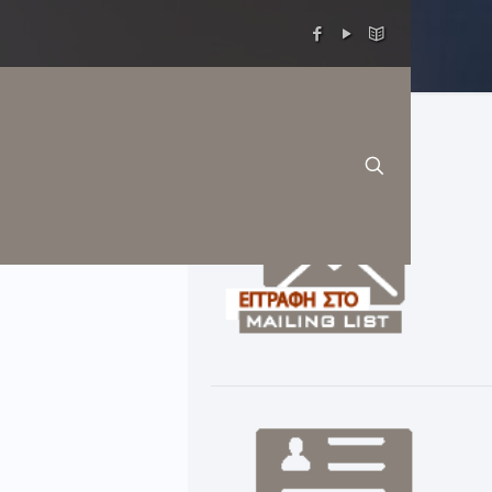
Ω 2021»