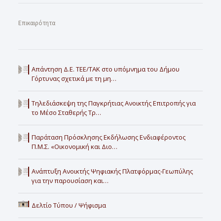
Επικαιρότητα
Απάντηση Δ.Ε. ΤΕΕ/ΤΑΚ στο υπόμνημα του Δήμου
Γόρτυνας σχετικά με τη μη…
Τηλεδιάσκεψη της Παγκρήτιας Ανοικτής Επιτροπής για
το Μέσο Σταθερής Τρ…
Παράταση Πρόσκλησης Εκδήλωσης Ενδιαφέροντος
Π.Μ.Σ. «Οικονομική και Διο…
Ανάπτυξη Ανοικτής Ψηφιακής Πλατφόρμας-Γεωπύλης
για την παρουσίαση και…
Δελτίο Τύπου / Ψήφισμα