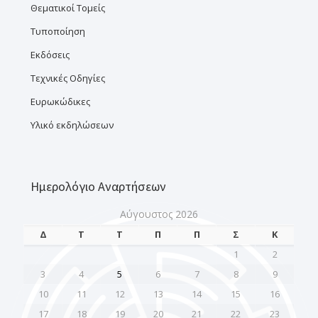
Θεματικοί Τομείς
Τυποποίηση
Εκδόσεις
Τεχνικές Οδηγίες
Ευρωκώδικες
Υλικό εκδηλώσεων
Ημερολόγιο Αναρτήσεων
Αύγουστος 2026
Δ
Τ
Τ
Π
Π
Σ
Κ
1
2
3
4
5
6
7
8
9
10
11
12
13
14
15
16
17
18
19
20
21
22
23