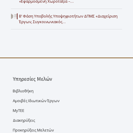
«Εφαρμοσμένη Χωροταξία –…
Β’ Φάση Υποβολής Υποψηφιοτήτων ΔΠΜΣ «Διαχείριση
Έργων, Συγκοινωνιακός…
Υπηρεσίες Μελών
Βιβλιοθήκη
Αμοιβές Ιδιωτικών Έργων
MyTEE
Διακηρύξεις
Προκηρύξεις Μελετών