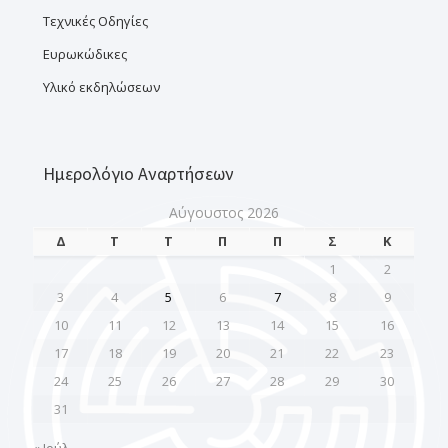
Τεχνικές Οδηγίες
Ευρωκώδικες
Υλικό εκδηλώσεων
Ημερολόγιο Αναρτήσεων
Αύγουστος 2026
Δ
Τ
Τ
Π
Π
Σ
Κ
1
2
3
4
5
6
7
8
9
10
11
12
13
14
15
16
17
18
19
20
21
22
23
24
25
26
27
28
29
30
31