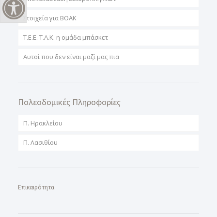
Εναλλαγή Υψηλής Αντίθεσης
Στοιχεία για ΒΟΑΚ
T.E.E. T.A.K. η ομάδα μπάσκετ
Αυτοί που δεν είναι μαζί μας πια
Πολεοδομικές Πληροφορίες
Π. Ηρακλείου
Π. Λασιθίου
Επικαιρότητα