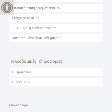
Αποκατάσταση Σεισμόπληκτων
Εναλλαγή Υψηλής Αντίθεσης
Στοιχεία για ΒΟΑΚ
T.E.E. T.A.K. η ομάδα μπάσκετ
Αυτοί που δεν είναι μαζί μας πια
Πολεοδομικές Πληροφορίες
Π. Ηρακλείου
Π. Λασιθίου
Επικαιρότητα