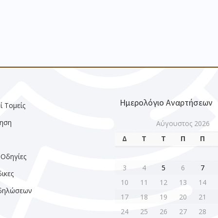
Ημερολόγιο Αναρτήσεων
ί Τομείς
ηση
Αύγουστος 2026
Δ
Τ
Τ
Π
Π
ς
 Οδηγίες
3
4
5
6
7
ικες
10
11
12
13
14
κδηλώσεων
17
18
19
20
21
24
25
26
27
28