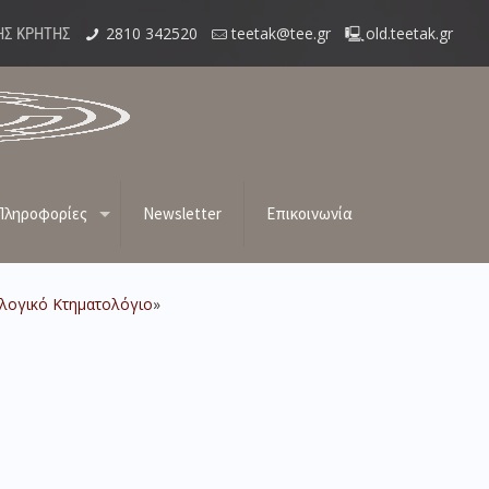
2810 342520
teetak@tee.gr
old.teetak.gr
ΗΣ ΚΡΗΤΗΣ
χαιολογικό Κτηματολόγιο
Πληροφορίες
Newsletter
Επικοινωνία
λογικό
Κτηματολόγιο
»