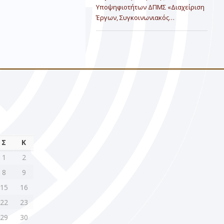
Υποψηφιοτήτων ΔΠΜΣ «Διαχείριση
Έργων, Συγκοινωνιακός…
Σ
Κ
1
2
8
9
15
16
22
23
29
30