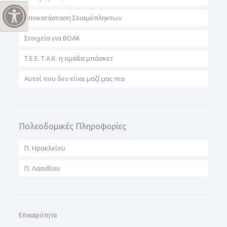
Εναλλαγή Υψηλής Αντίθεσης
Αποκατάσταση Σεισμόπληκτων
Στοιχεία για ΒΟΑΚ
T.E.E. T.A.K. η ομάδα μπάσκετ
Αυτοί που δεν είναι μαζί μας πια
Πολεοδομικές Πληροφορίες
Π. Ηρακλείου
Π. Λασιθίου
Επικαιρότητα