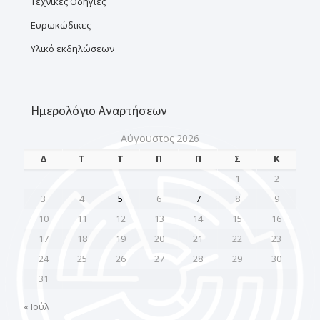
Τεχνικές Οδηγίες
Ευρωκώδικες
Υλικό εκδηλώσεων
Ημερολόγιο Αναρτήσεων
Αύγουστος 2026
Δ
Τ
Τ
Π
Π
Σ
Κ
1
2
3
4
5
6
7
8
9
10
11
12
13
14
15
16
17
18
19
20
21
22
23
24
25
26
27
28
29
30
31
« Ιούλ