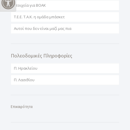
Εναλλαγή Υψηλής Αντίθεσης
Στοιχεία για ΒΟΑΚ
T.E.E. T.A.K. η ομάδα μπάσκετ
Αυτοί που δεν είναι μαζί μας πια
Πολεοδομικές Πληροφορίες
Π. Ηρακλείου
Π. Λασιθίου
Επικαιρότητα