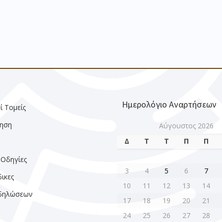
Ημερολόγιο Αναρτήσεων
ί Τομείς
ηση
Αύγουστος 2026
Δ
Τ
Τ
Π
Π
ς
 Οδηγίες
3
4
5
6
7
ικες
10
11
12
13
14
κδηλώσεων
17
18
19
20
21
24
25
26
27
28