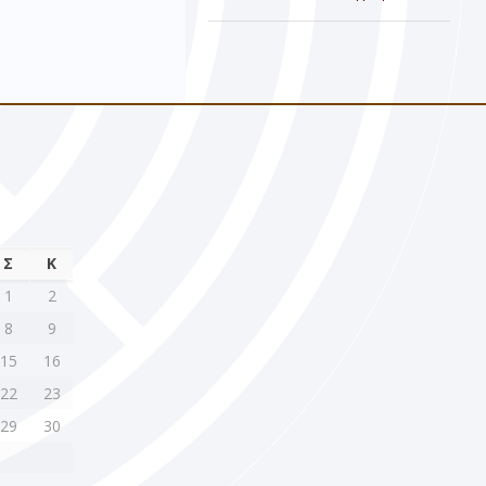
Σ
Κ
1
2
8
9
15
16
22
23
29
30