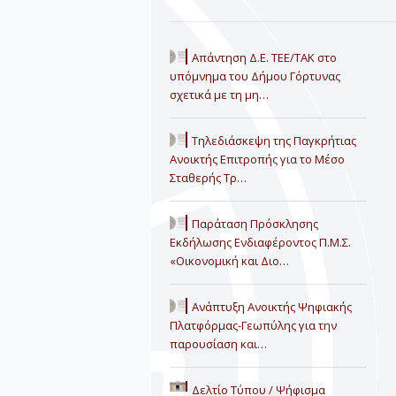
Απάντηση Δ.Ε. ΤΕΕ/ΤΑΚ στο
υπόμνημα του Δήμου Γόρτυνας
σχετικά με τη μη…
Τηλεδιάσκεψη της Παγκρήτιας
Ανοικτής Επιτροπής για το Μέσο
Σταθερής Τρ…
Παράταση Πρόσκλησης
Εκδήλωσης Ενδιαφέροντος Π.Μ.Σ.
«Οικονομική και Διο…
Ανάπτυξη Ανοικτής Ψηφιακής
Πλατφόρμας-Γεωπύλης για την
παρουσίαση και…
Δελτίο Τύπου / Ψήφισμα