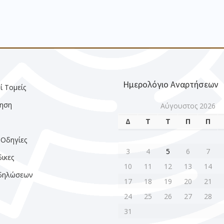
Ημερολόγιο Αναρτήσεων
ί Τομείς
ηση
Αύγουστος 2026
Δ
Τ
Τ
Π
Π
ς
 Οδηγίες
3
4
5
6
7
ικες
10
11
12
13
14
κδηλώσεων
17
18
19
20
21
24
25
26
27
28
31