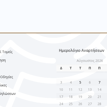
Ημερολόγιο Αναρτήσεων
ί Τομείς
ηση
Αύγουστος 2026
Δ
Τ
Τ
Π
Π
ς
 Οδηγίες
3
4
5
6
7
ικες
10
11
12
13
14
κδηλώσεων
17
18
19
20
21
24
25
26
27
28