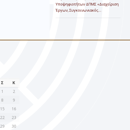
Υποψηφιοτήτων ΔΠΜΣ «Διαχείριση
Έργων, Συγκοινωνιακός…
Σ
Κ
1
2
8
9
15
16
22
23
29
30