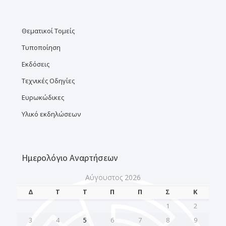
Θεματικοί Τομείς
Τυποποίηση
Εκδόσεις
Τεχνικές Οδηγίες
Ευρωκώδικες
Υλικό εκδηλώσεων
Ημερολόγιο Αναρτήσεων
Αύγουστος 2026
Δ
Τ
Τ
Π
Π
Σ
Κ
1
2
3
4
5
6
7
8
9