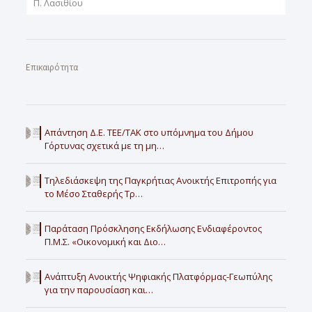
Π. Λασιθίου
Επικαιρότητα
Απάντηση Δ.Ε. ΤΕΕ/ΤΑΚ στο υπόμνημα του Δήμου
Γόρτυνας σχετικά με τη μη…
Τηλεδιάσκεψη της Παγκρήτιας Ανοικτής Επιτροπής για
το Μέσο Σταθερής Τρ…
Παράταση Πρόσκλησης Εκδήλωσης Ενδιαφέροντος
Π.Μ.Σ. «Οικονομική και Διο…
Ανάπτυξη Ανοικτής Ψηφιακής Πλατφόρμας-Γεωπύλης
για την παρουσίαση και…