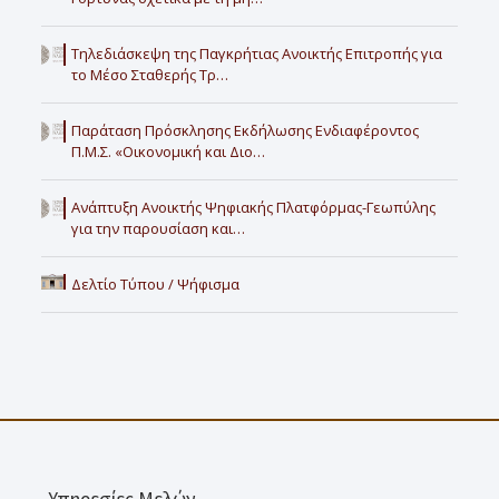
Τηλεδιάσκεψη της Παγκρήτιας Ανοικτής Επιτροπής για
το Μέσο Σταθερής Τρ…
Παράταση Πρόσκλησης Εκδήλωσης Ενδιαφέροντος
Π.Μ.Σ. «Οικονομική και Διο…
Ανάπτυξη Ανοικτής Ψηφιακής Πλατφόρμας-Γεωπύλης
για την παρουσίαση και…
Δελτίο Τύπου / Ψήφισμα
Υπηρεσίες Μελών