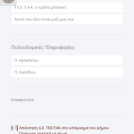
T.E.E. T.A.K. η ομάδα μπάσκετ
Αυτοί που δεν είναι μαζί μας πια
Πολεοδομικές Πληροφορίες
Π. Ηρακλείου
Π. Λασιθίου
Επικαιρότητα
Απάντηση Δ.Ε. ΤΕΕ/ΤΑΚ στο υπόμνημα του Δήμου
Γόρτυνας σχετικά με τη μη…