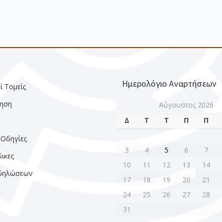
Ημερολόγιο Αναρτήσεων
ί Τομείς
ηση
Αύγουστος 2026
Δ
Τ
Τ
Π
Π
ς
 Οδηγίες
3
4
5
6
7
ικες
10
11
12
13
14
κδηλώσεων
17
18
19
20
21
24
25
26
27
28
31