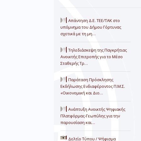
Απάντηση Δ.Ε. ΤΕΕ/ΤΑΚ στο
υπόμνημα του Δήμου Γόρτυνας
σχετικά με τη μη…
Τηλεδιάσκεψη της Παγκρήτιας
Ανοικτής Επιτροπής για το Μέσο
Σταθερής Τρ…
Παράταση Πρόσκλησης
Εκδήλωσης Ενδιαφέροντος Π.Μ.Σ.
«Οικονομική και Διο…
Ανάπτυξη Ανοικτής Ψηφιακής
Πλατφόρμας-Γεωπύλης για την
παρουσίαση και…
Δελτίο Τύπου / Ψήφισμα