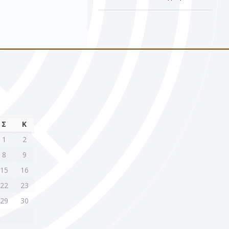
Σ
Κ
1
2
8
9
15
16
22
23
29
30