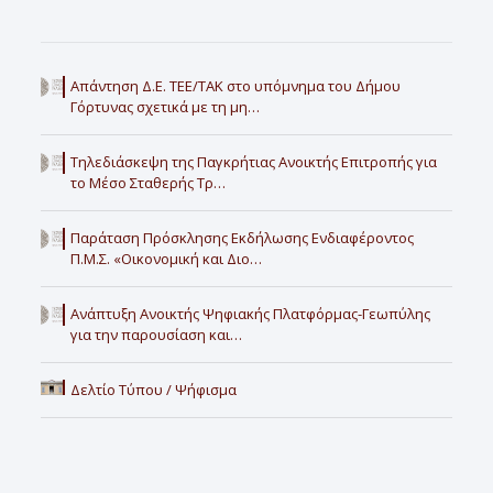
Απάντηση Δ.Ε. ΤΕΕ/ΤΑΚ στο υπόμνημα του Δήμου
Γόρτυνας σχετικά με τη μη…
Τηλεδιάσκεψη της Παγκρήτιας Ανοικτής Επιτροπής για
το Μέσο Σταθερής Τρ…
Παράταση Πρόσκλησης Εκδήλωσης Ενδιαφέροντος
Π.Μ.Σ. «Οικονομική και Διο…
Ανάπτυξη Ανοικτής Ψηφιακής Πλατφόρμας-Γεωπύλης
για την παρουσίαση και…
Δελτίο Τύπου / Ψήφισμα