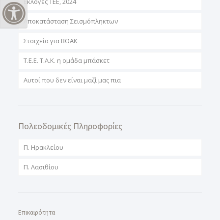
Εκλογές ΤΕΕ, 2024
Εναλλαγή Υψηλής Αντίθεσης
Αποκατάσταση Σεισμόπληκτων
Στοιχεία για ΒΟΑΚ
T.E.E. T.A.K. η ομάδα μπάσκετ
Αυτοί που δεν είναι μαζί μας πια
Πολεοδομικές Πληροφορίες
Π. Ηρακλείου
Π. Λασιθίου
Επικαιρότητα