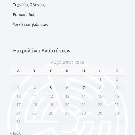
Τεχνικές Οδηγίες
Ευρωκώδικες
Υλικό εκδηλώσεων
Ημερολόγιο Αναρτήσεων
Αύγουστος 2026
Δ
Τ
Τ
Π
Π
Σ
Κ
1
2
3
4
5
6
7
8
9
10
11
12
13
14
15
16
17
18
19
20
21
22
23
24
25
26
27
28
29
30
31
« Ιούλ