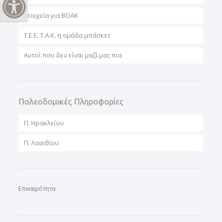
Εναλλαγή Υψηλής Αντίθεσης
Στοιχεία για ΒΟΑΚ
T.E.E. T.A.K. η ομάδα μπάσκετ
Αυτοί που δεν είναι μαζί μας πια
Πολεοδομικές Πληροφορίες
Π. Ηρακλείου
Π. Λασιθίου
Επικαιρότητα