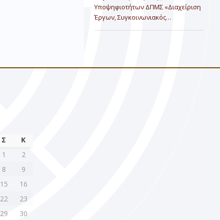
Υποψηφιοτήτων ΔΠΜΣ «Διαχείριση
Έργων, Συγκοινωνιακός…
Σ
Κ
1
2
8
9
15
16
22
23
29
30