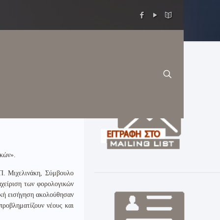
ν.
ικών».
 Π. Μιχελινάκη, Σύμβουλο
αχείριση των φορολογικών
ική εισήγηση ακολούθησαν
προβληματίζουν νέους και