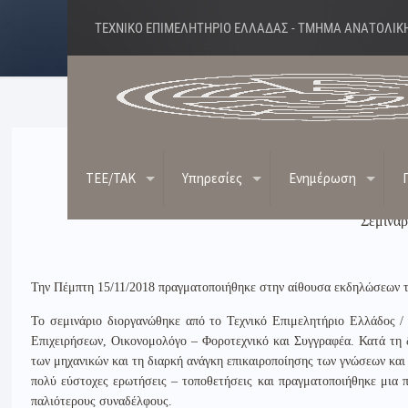
ΤΕΧΝΙΚΟ ΕΠΙΜΕΛΗΤΗΡΙΟ ΕΛΛΑΔΑΣ - ΤΜΗΜΑ ΑΝΑΤΟΛΙΚ
ΔΕΛΤΙΟ ΤΥΠΟΥ 16-11-18: 
TEE/TAK
Υπηρεσίες
Ενημέρωση
Σεμινάρ
Τ
ην Πέμπτη 15/11/2018 πραγματοποιήθηκε στην αίθουσα εκδηλώσεων 
Το σεμινάριο διοργανώθηκε από το Τεχνικό Επιμελητήριο Ελλάδος /
Επιχειρήσεων, Οικονομολόγο – Φοροτεχνικό και Συγγραφέα. Κατά τη δ
των μηχανικών και τη διαρκή ανάγκη επικαιροποίησης των γνώσεων κα
πολύ εύστοχες ερωτήσεις – τοποθετήσεις και πραγματοποιήθηκε μια π
παλιότερους συναδέλφους.