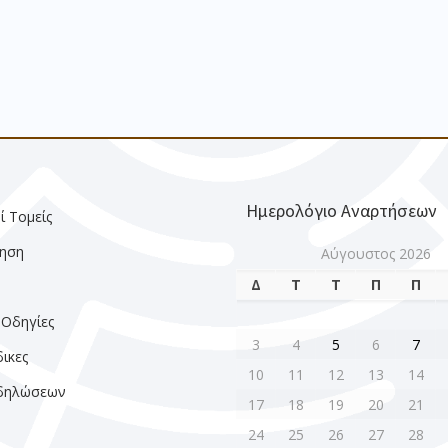
Ημερολόγιο Αναρτήσεων
ί Τομείς
ηση
Αύγουστος 2026
Δ
Τ
Τ
Π
Π
ς
 Οδηγίες
3
4
5
6
7
ικες
10
11
12
13
14
κδηλώσεων
17
18
19
20
21
24
25
26
27
28