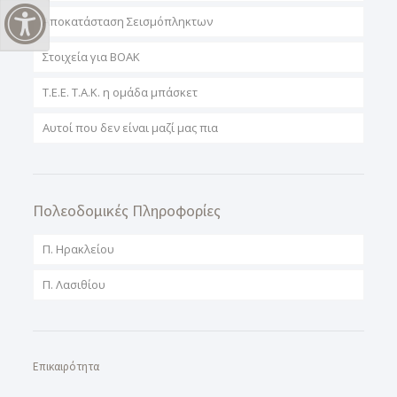
Αποκατάσταση Σεισμόπληκτων
Εναλλαγή Υψηλής Αντίθεσης
Στοιχεία για ΒΟΑΚ
T.E.E. T.A.K. η ομάδα μπάσκετ
Αυτοί που δεν είναι μαζί μας πια
Πολεοδομικές Πληροφορίες
Π. Ηρακλείου
Π. Λασιθίου
Επικαιρότητα