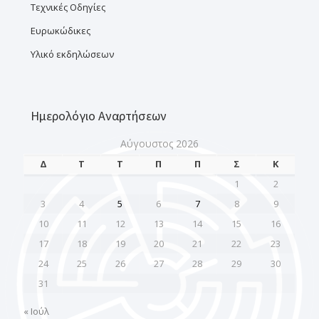
Τεχνικές Οδηγίες
Ευρωκώδικες
Υλικό εκδηλώσεων
Ημερολόγιο Αναρτήσεων
Αύγουστος 2026
Δ
Τ
Τ
Π
Π
Σ
Κ
1
2
3
4
5
6
7
8
9
10
11
12
13
14
15
16
17
18
19
20
21
22
23
24
25
26
27
28
29
30
31
« Ιούλ