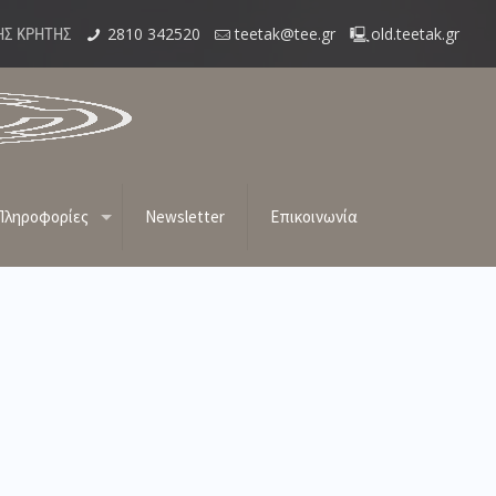
2810 342520
teetak@tee.gr
old.teetak.gr
ΗΣ ΚΡΗΤΗΣ
ΙΟΔΙΚΕΣ ΕΠΙΘΕΩΡΗΣΕΙΣ
Πληροφορίες
Newsletter
Επικοινωνία