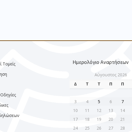
Ημερολόγιο Αναρτήσεων
ί Τομείς
ηση
Αύγουστος 2026
Δ
Τ
Τ
Π
Π
ς
 Οδηγίες
3
4
5
6
7
ικες
10
11
12
13
14
κδηλώσεων
17
18
19
20
21
24
25
26
27
28