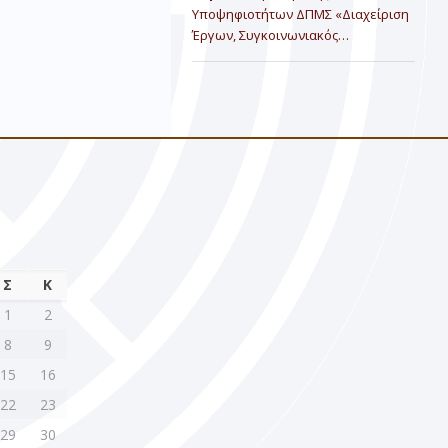
Υποψηφιοτήτων ΔΠΜΣ «Διαχείριση
Έργων, Συγκοινωνιακός…
Σ
Κ
1
2
8
9
15
16
22
23
29
30