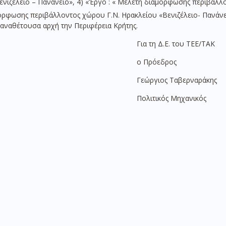
ιζέλειο – Πανάνειο», 4) «’Εργο : « Μελέτη διαμόρφωσης περιβάλλ
ρφωσης περιβάλλοντος χώρου Γ.Ν. Ηρακλείου «Βενιζέλειο- Πανάνε
αναθέτουσα αρχή την Περιφέρεια Κρήτης.
Για τη Δ.Ε. του ΤΕΕ/ΤΑΚ
ο Πρόεδρος
Γεώργιος Ταβερναράκης
Πολιτικός Μηχανικός