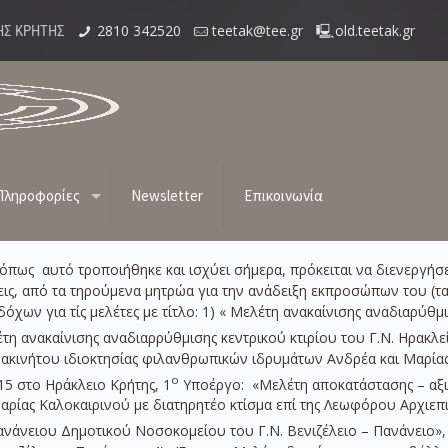
2810 342520
teetak@tee.gr
old.teetak.gr
ΗΣ ΚΡΗΤΗΣ
ΙΚΩΝ ΚΛΗΡΩΣΕΩΝ ΓΙΑ ΑΝΑΔΕΙΞΗ ΕΚΠΡΟΣΩ
Πληροφορίες
Newsletter
Επικοινωνία
ΤΑΚ
όπως αυτό τροποιήθηκε και ισχύει σήμερα, πρόκειται να διενεργήσ
ις, από τα τηρούμενα μητρώα για την ανάδειξη εκπροσώπων του (τα
χων για τίς μελέτες με τίτλο: 1) « Μελέτη ανακαίνισης αναδιαρύθμι
τη ανακαίνισης αναδιαρρύθμισης κεντρικού κτιρίου του Γ.Ν. Ηρακλε
 ακινήτου ιδιοκτησίας φιλανθρωπικών ιδρυμάτων Ανδρέα και Μαρία
ο
15 στο Ηράκλειο Κρήτης, 1
Υποέργο: «Μελέτη αποκατάστασης – αξι
αρίας Καλοκαιρινού με διατηρητέο κτίσμα επί της Λεωφόρου Αρχιε
ανάνειου Δημοτικού Νοσοκομείου του Γ.Ν. Βενιζέλειο – Πανάνειο»,