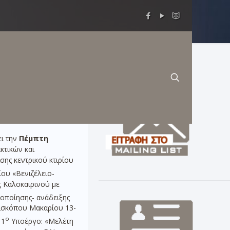
ΠΩΝ ΤΟΥ ΤΕΕ/
ει την
Πέμπτη
κτικών και
σης κεντρικού κτιρίου
ίου «Βενιζέλειο-
ς Καλοκαιρινού με
οποίησης- ανάδειξης
πισκόπου Μακαρίου 13-
ο
 1
Υποέργο: «Μελέτη