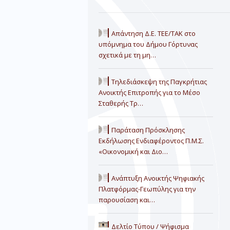
Απάντηση Δ.Ε. ΤΕΕ/ΤΑΚ στο
υπόμνημα του Δήμου Γόρτυνας
σχετικά με τη μη…
Τηλεδιάσκεψη της Παγκρήτιας
Ανοικτής Επιτροπής για το Μέσο
Σταθερής Τρ…
Παράταση Πρόσκλησης
Εκδήλωσης Ενδιαφέροντος Π.Μ.Σ.
«Οικονομική και Διο…
Ανάπτυξη Ανοικτής Ψηφιακής
Πλατφόρμας-Γεωπύλης για την
παρουσίαση και…
Δελτίο Τύπου / Ψήφισμα