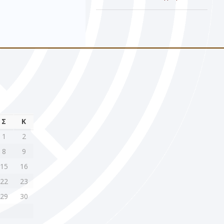
Σ
Κ
1
2
8
9
15
16
22
23
29
30