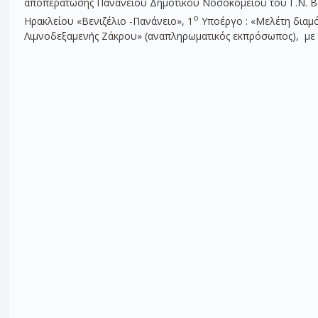
αποπεράτωσης Πανάνειου Δημοτικού Νοσοκομείου του Γ.Ν. Βεν
ο
Ηρακλείου «Βενιζέλιο -Πανάνειο», 1
Υποέργο : «Μελέτη διαμό
Λιμνοδεξαμενής Ζάκρου» (αναπληρωματικός εκπρόσωπος), με 