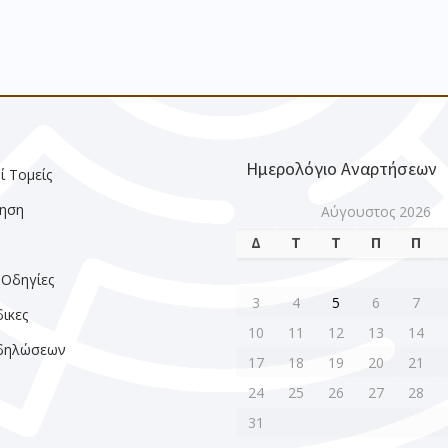
Ημερολόγιο Αναρτήσεων
ί Τομείς
ηση
Αύγουστος 2026
Δ
Τ
Τ
Π
Π
ς
 Οδηγίες
3
4
5
6
7
ικες
10
11
12
13
14
κδηλώσεων
17
18
19
20
21
24
25
26
27
28
31