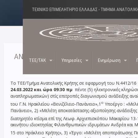
ΤΕΧΝΙΚΟ ΕΠΙΜΕΛΗΤΗΡΙΟ ΕΛΛΑΔΑΣ - ΤΜΗΜΑ ΑΝΑΤΟΛΙΚ
ΑΝΑΚΟΙΝΩΣΗ ΔΙΕΝΕΡΓΕΙΑΣ ΗΛΕΚΤΡΟΝ
TEE/TAK
Υπηρεσίες
Ενημέρωση
Το ΤΕΕ/Τμήμα Ανατολικής Κρήτης σε εφαρμογή του Ν.4412/16 
24.03.2022 και ώρα 09:30 πμ
πέντε (5) ηλεκτρονικές κληρώσε
αναπληρωματικών) στίς επιτροπές διαγωνισμού ανάδειξης αναδό
ο
του Γ.Ν. Ηρακλείου «Βενιζέλειο-Πανάνειο»,1
Υποέργο : «Μελέ
Πανάνειο», 2) «Μελέτη αποκατάστασης-αξιοποίησης-ανάδειξης
διατηρητέο κτίσμα επί της Λεωφ. Αρχιεπισκόπου Μακαρίου 13-
ακινήτου ιδιοκτησίας Φιλανθρωπικών ιδρυμάτων Ανδρέα και Μ
15 στο Ηράκλειο Κρήτης», 3) «Έργο: «Μελέτη αποπεράτωσης Π