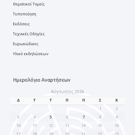
Θεματικοί Τομείς
Τυποποίηση
Εκδόσεις
Τεχνικές Οδηγίες
Ευρωκώδικες
Υλικό εκδηλώσεων
Ημερολόγιο Αναρτήσεων
Αύγουστος 2026
Δ
Τ
Τ
Π
Π
Σ
Κ
1
2
3
4
5
6
7
8
9
10
11
12
13
14
15
16
17
18
19
20
21
22
23