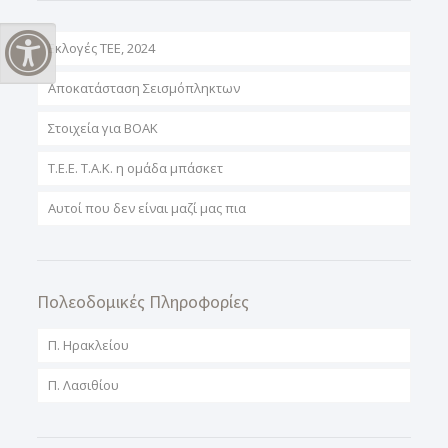
Εκλογές ΤΕΕ, 2024
Εναλλαγή Υψηλής Αντίθεσης
Αποκατάσταση Σεισμόπληκτων
Στοιχεία για ΒΟΑΚ
T.E.E. T.A.K. η ομάδα μπάσκετ
Αυτοί που δεν είναι μαζί μας πια
Πολεοδομικές Πληροφορίες
Π. Ηρακλείου
Π. Λασιθίου