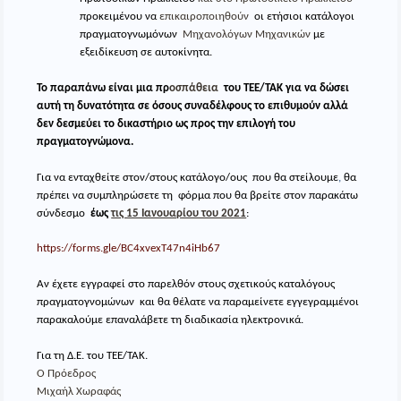
προκειμένου να
επικαιροποιηθούν
οι ετήσιοι κατάλογοι
πραγματογνωμόνων
Μηχανολόγων Μηχανικών
με
εξειδίκευση σε αυτοκίνητα.
Το παραπάνω είναι μια πρ
οσπάθεια
του ΤΕΕ/ΤΑΚ για να δώσει
αυτή τη δυνατότητα σε όσους συναδέλφους το επιθυμούν αλλά
δεν δεσμεύει το δικαστήριο ως προς την επιλογή του
πραγματογνώμονα.
Για να ενταχθείτε στον/στους κατάλογο/ους που θα στείλουμε
,
θα
πρέπει να συμπληρώσετε τη φόρμα που θα βρείτε στον παρακάτω
σύνδεσμο
έως
τις 15 Ιανουαρίου του 2021
:
https://forms.gle/
BC4xvexT47n4iHb67
Αν έχετε εγγραφεί στο παρελθόν στους σχετικούς καταλόγους
πραγματογνομώνων και θα θέλατε να παραμείνετε εγγεγραμμένοι
παρακαλούμε επαναλάβετε τη διαδικασία ηλεκτρονικά.
Για τη Δ.Ε. του ΤΕΕ/ΤΑΚ.
Ο Πρόεδρος
Μιχαήλ Χωραφάς