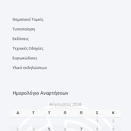
Θεματικοί Τομείς
Τυποποίηση
Εκδόσεις
Τεχνικές Οδηγίες
Ευρωκώδικες
Υλικό εκδηλώσεων
Ημερολόγιο Αναρτήσεων
Αύγουστος 2026
Δ
Τ
Τ
Π
Π
Σ
Κ
1
2
3
4
5
6
7
8
9