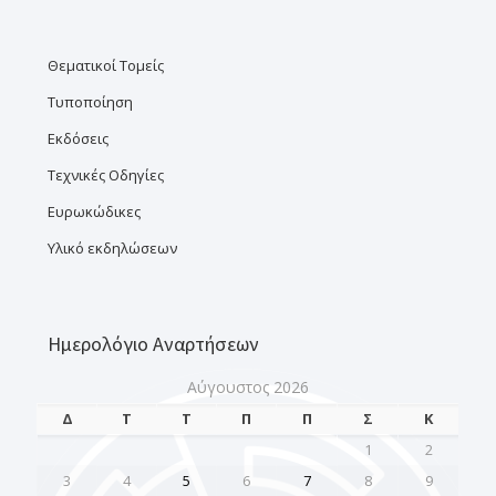
Θεματικοί Τομείς
Τυποποίηση
Εκδόσεις
Τεχνικές Οδηγίες
Ευρωκώδικες
Υλικό εκδηλώσεων
Ημερολόγιο Αναρτήσεων
Αύγουστος 2026
Δ
Τ
Τ
Π
Π
Σ
Κ
1
2
3
4
5
6
7
8
9