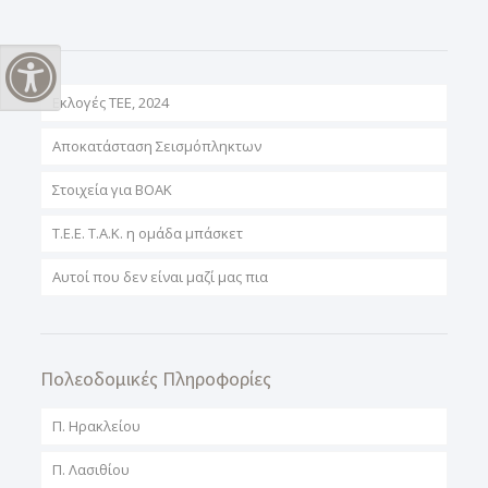
Εναλλαγή Υψηλής Αντίθεσης
Εκλογές ΤΕΕ, 2024
Αποκατάσταση Σεισμόπληκτων
Στοιχεία για ΒΟΑΚ
T.E.E. T.A.K. η ομάδα μπάσκετ
Αυτοί που δεν είναι μαζί μας πια
Πολεοδομικές Πληροφορίες
Π. Ηρακλείου
Π. Λασιθίου