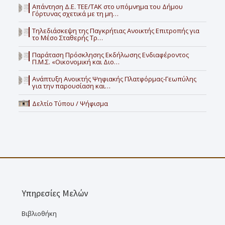
Απάντηση Δ.Ε. ΤΕΕ/ΤΑΚ στο υπόμνημα του Δήμου
Γόρτυνας σχετικά με τη μη…
Τηλεδιάσκεψη της Παγκρήτιας Ανοικτής Επιτροπής για
το Μέσο Σταθερής Τρ…
Παράταση Πρόσκλησης Εκδήλωσης Ενδιαφέροντος
Π.Μ.Σ. «Οικονομική και Διο…
Ανάπτυξη Ανοικτής Ψηφιακής Πλατφόρμας-Γεωπύλης
για την παρουσίαση και…
Δελτίο Τύπου / Ψήφισμα
Υπηρεσίες Μελών
Βιβλιοθήκη