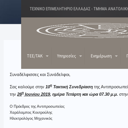
ΤΕΧΝΙΚΟ ΕΠΙΜΕΛΗΤΗΡΙΟ ΕΛΛΑΔΑΣ - ΤΜΗΜΑ ΑΝΑΤΟΛΙΚ
Πρόσκληση 
TEE/TAK
Υπηρεσίες
Ενημέρωση
Συναδέλφισσες και Συνάδελφοι,
η
Σας καλούμε στην
10
Τακτική Συνεδρίαση
της Αντιπροσωπεί
η
την
26
Ιουνίου 2019
, ημέρα Τετάρτη και ώρα 07.30 μ.μ.
στην
Ο Πρόεδρος της Αντιπροσωπείας
Χαράλαμπος Κουτρούλης
Ηλεκτρολόγος Μηχανικός