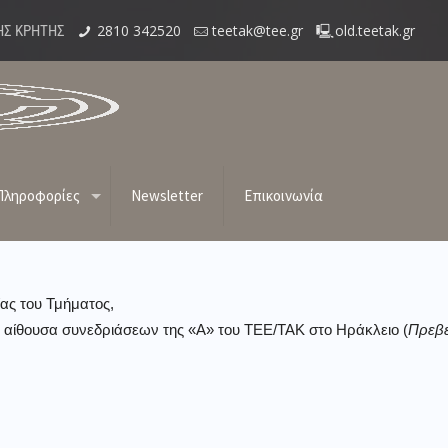
2810 342520
teetak@tee.gr
old.teetak.gr
ΗΣ ΚΡΗΤΗΣ
συνεδρίασης “Α” του ΤΕΕ/ΤΑΚ
Πληροφορίες
Newsletter
Επικοινωνία
ας του Τμήματος,
 αίθουσα συνεδριάσεων της «Α» του ΤΕΕ/ΤΑΚ στο Ηράκλειο (
Πρεβε