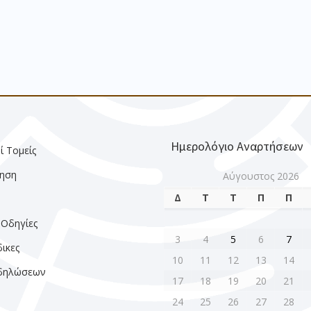
Ημερολόγιο Αναρτήσεων
ί Τομείς
ηση
Αύγουστος 2026
Δ
Τ
Τ
Π
Π
ς
 Οδηγίες
3
4
5
6
7
ικες
10
11
12
13
14
κδηλώσεων
17
18
19
20
21
24
25
26
27
28