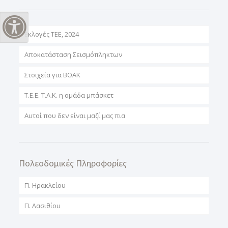
Εναλλαγή Υψηλής Αντίθεσης
Εκλογές ΤΕΕ, 2024
Αποκατάσταση Σεισμόπληκτων
Στοιχεία για ΒΟΑΚ
T.E.E. T.A.K. η ομάδα μπάσκετ
Αυτοί που δεν είναι μαζί μας πια
Πολεοδομικές Πληροφορίες
Π. Ηρακλείου
Π. Λασιθίου