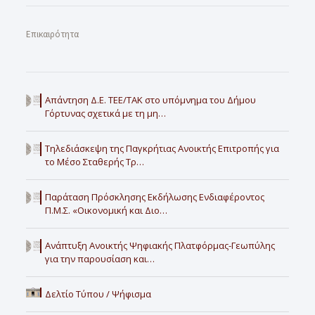
Επικαιρότητα
Απάντηση Δ.Ε. ΤΕΕ/ΤΑΚ στο υπόμνημα του Δήμου
Γόρτυνας σχετικά με τη μη…
Τηλεδιάσκεψη της Παγκρήτιας Ανοικτής Επιτροπής για
το Μέσο Σταθερής Τρ…
Παράταση Πρόσκλησης Εκδήλωσης Ενδιαφέροντος
Π.Μ.Σ. «Οικονομική και Διο…
Ανάπτυξη Ανοικτής Ψηφιακής Πλατφόρμας-Γεωπύλης
για την παρουσίαση και…
Δελτίο Τύπου / Ψήφισμα