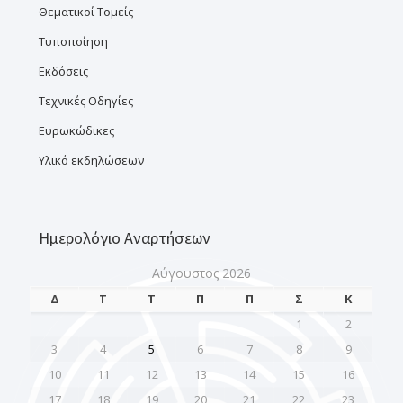
Θεματικοί Τομείς
Τυποποίηση
Εκδόσεις
Τεχνικές Οδηγίες
Ευρωκώδικες
Υλικό εκδηλώσεων
Ημερολόγιο Αναρτήσεων
Αύγουστος 2026
Δ
Τ
Τ
Π
Π
Σ
Κ
1
2
3
4
5
6
7
8
9
10
11
12
13
14
15
16
17
18
19
20
21
22
23