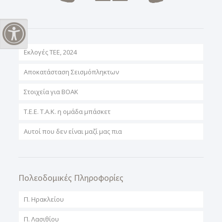
Εναλλαγή Υψηλής Αντίθεσης
Εκλογές ΤΕΕ, 2024
Αποκατάσταση Σεισμόπληκτων
Στοιχεία για ΒΟΑΚ
T.E.E. T.A.K. η ομάδα μπάσκετ
Αυτοί που δεν είναι μαζί μας πια
Πολεοδομικές Πληροφορίες
Π. Ηρακλείου
Π. Λασιθίου