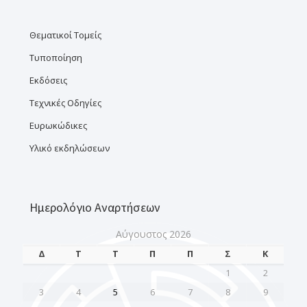
Θεματικοί Τομείς
Τυποποίηση
Εκδόσεις
Τεχνικές Οδηγίες
Ευρωκώδικες
Υλικό εκδηλώσεων
Ημερολόγιο Αναρτήσεων
Αύγουστος 2026
Δ
Τ
Τ
Π
Π
Σ
Κ
1
2
3
4
5
6
7
8
9