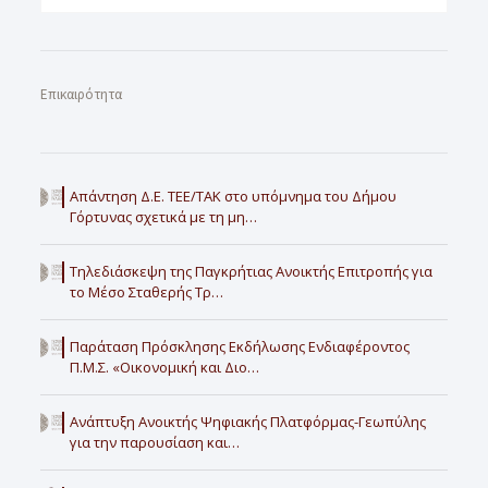
Επικαιρότητα
Απάντηση Δ.Ε. ΤΕΕ/ΤΑΚ στο υπόμνημα του Δήμου
Γόρτυνας σχετικά με τη μη…
Τηλεδιάσκεψη της Παγκρήτιας Ανοικτής Επιτροπής για
το Μέσο Σταθερής Τρ…
Παράταση Πρόσκλησης Εκδήλωσης Ενδιαφέροντος
Π.Μ.Σ. «Οικονομική και Διο…
Ανάπτυξη Ανοικτής Ψηφιακής Πλατφόρμας-Γεωπύλης
για την παρουσίαση και…