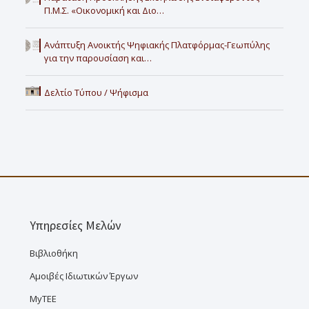
Π.Μ.Σ. «Οικονομική και Διο…
Ανάπτυξη Ανοικτής Ψηφιακής Πλατφόρμας-Γεωπύλης
για την παρουσίαση και…
Δελτίο Τύπου / Ψήφισμα
Υπηρεσίες Μελών
Βιβλιοθήκη
Αμοιβές Ιδιωτικών Έργων
MyTEE