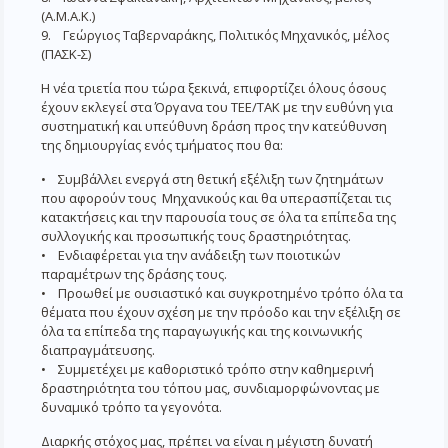
(Α.Μ.Α.Κ.)
9. Γεώργιος Ταβερναράκης, Πολιτικός Μηχανικός, μέλος
(ΠΑΣΚ-Σ)
Η νέα τριετία που τώρα ξεκινά, επιφορτίζει όλους όσους
έχουν εκλεγεί στα Όργανα του ΤΕΕ/ΤΑΚ με την ευθύνη για
συστηματική και υπεύθυνη δράση προς την κατεύθυνση
της δημιουργίας ενός τμήματος που θα:
• Συμβάλλει ενεργά στη θετική εξέλιξη των ζητημάτων
που αφορούν τους Μηχανικούς και θα υπερασπίζεται τις
κατακτήσεις και την παρουσία τους σε όλα τα επίπεδα της
συλλογικής και προσωπικής τους δραστηριότητας.
• Ενδιαφέρεται για την ανάδειξη των ποιοτικών
παραμέτρων της δράσης τους.
• Προωθεί με ουσιαστικό και συγκροτημένο τρόπο όλα τα
θέματα που έχουν σχέση με την πρόοδο και την εξέλιξη σε
όλα τα επίπεδα της παραγωγικής και της κοινωνικής
διαπραγμάτευσης.
• Συμμετέχει με καθοριστικό τρόπο στην καθημερινή
δραστηριότητα του τόπου μας, συνδιαμορφώνοντας με
δυναμικό τρόπο τα γεγονότα.
Διαρκής στόχος μας, πρέπει να είναι η μέγιστη δυνατή