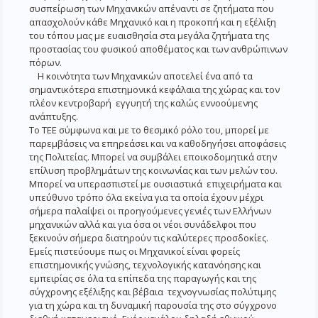
συσπείρωση των Μηχανικών απέναντι σε ζητήματα που
απασχολούν κάθε Μηχανικό και η προκοπή και η εξέλιξη
του τόπου μας με ευαισθησία στα μεγάλα ζητήματα της
προστασίας του φυσικού αποθέματος και των ανθρώπινων
πόρων.
Η κοινότητα των Μηχανικών αποτελεί ένα από τα
σημαντικότερα επιστημονικά κεφάλαια της χώρας και τον
πλέον κεντροβαρή εγγυητή της καλώς εννοούμενης
ανάπτυξης.
Το ΤΕΕ σύμφωνα και με το θεσμικό ρόλο του, μπορεί με
παρεμβάσεις να επηρεάσει και να καθοδηγήσει αποφάσεις
της Πολιτείας. Μπορεί να συμβάλει εποικοδομητικά στην
επίλυση προβλημάτων της κοινωνίας και των μελών του.
Μπορεί να υπερασπιστεί με ουσιαστικά επιχειρήματα και
υπεύθυνο τρόπο όλα εκείνα για τα οποία έχουν μέχρι
σήμερα παλαίψει οι προηγούμενες γενιές των Ελλήνων
μηχανικών αλλά και για όσα οι νέοι συνάδελφοι που
ξεκινούν σήμερα διατηρούν τις καλύτερες προσδοκίες.
Εμείς πιστεύουμε πως οι Μηχανικοί είναι φορείς
επιστημονικής γνώσης, τεχνολογικής κατανόησης και
εμπειρίας σε όλα τα επίπεδα της παραγωγής και της
σύγχρονης εξέλιξης και βέβαια τεχνογνωσίας πολύτιμης
για τη χώρα και τη δυναμική παρουσία της στο σύγχρονο