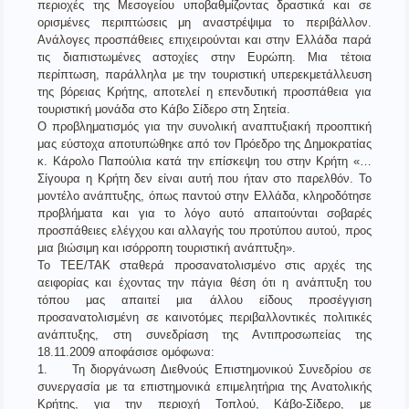
περιοχές της Μεσογείου υποβαθμίζοντας δραστικά και σε
ορισμένες περιπτώσεις μη αναστρέψιμα το περιβάλλον.
Ανάλογες προσπάθειες επιχειρούνται και στην Ελλάδα παρά
τις διαπιστωμένες αστοχίες στην Ευρώπη. Μια τέτοια
περίπτωση, παράλληλα με την τουριστική υπερεκμετάλλευση
της βόρειας Κρήτης, αποτελεί η επενδυτική προσπάθεια για
τουριστική μονάδα στο Κάβο Σίδερο στη Σητεία.
Ο προβληματισμός για την συνολική αναπτυξιακή προοπτική
μας εύστοχα αποτυπώθηκε από τον Πρόεδρο της Δημοκρατίας
κ. Κάρολο Παπούλια κατά την επίσκεψη του στην Κρήτη «…
Σίγουρα η Κρήτη δεν είναι αυτή που ήταν στο παρελθόν. Το
μοντέλο ανάπτυξης, όπως παντού στην Ελλάδα, κληροδότησε
προβλήματα και για το λόγο αυτό απαιτούνται σοβαρές
προσπάθειες ελέγχου και αλλαγής του προτύπου αυτού, προς
μια βιώσιμη και ισόρροπη τουριστική ανάπτυξη».
Το ΤΕΕ/ΤΑΚ σταθερά προσανατολισμένο στις αρχές της
αειφορίας και έχοντας την πάγια θέση ότι η ανάπτυξη του
τόπου μας απαιτεί μια άλλου είδους προσέγγιση
προσανατολισμένη σε καινοτόμες περιβαλλοντικές πολιτικές
ανάπτυξης, στη συνεδρίαση της Αντιπροσωπείας της
18.11.2009 αποφάσισε ομόφωνα:
1. Τη διοργάνωση Διεθνούς Επιστημονικού Συνεδρίου σε
συνεργασία με τα επιστημονικά επιμελητήρια της Ανατολικής
Κρήτης, για την περιοχή Τοπλού, Κάβο-Σίδερο, με