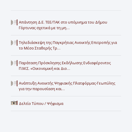
Απάντηση Δ.Ε. ΤΕΕ/ΤΑΚ στο υπόμνημα του Δήμου
Γόρτυνας σχετικά με τη μη…
Τηλεδιάσκεψη της Παγκρήτιας Ανοικτής Επιτροπής για
το Μέσο Σταθερής Τρ…
Παράταση Πρόσκλησης Εκδήλωσης Ενδιαφέροντος
Π.Μ.Σ. «Οικονομική και Διο…
Ανάπτυξη Ανοικτής Ψηφιακής Πλατφόρμας-Γεωπύλης
για την παρουσίαση και…
Δελτίο Τύπου / Ψήφισμα