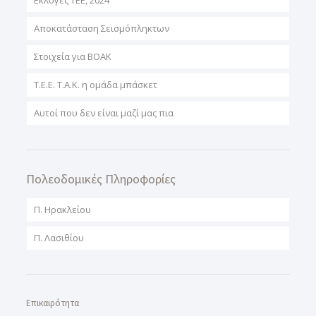
Εκλογές ΤΕΕ, 2024
Αποκατάσταση Σεισμόπληκτων
Στοιχεία για ΒΟΑΚ
T.E.E. T.A.K. η ομάδα μπάσκετ
Αυτοί που δεν είναι μαζί μας πια
Πολεοδομικές Πληροφορίες
Π. Ηρακλείου
Π. Λασιθίου
Επικαιρότητα